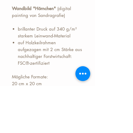
Wandbild "Hörnchen"
(digital
painting von Sandragrafie)
brillanter Druck auf 340 g/m²
starkem Leinwand-Material
auf Holzkeilrahmen
aufgezogen mit 2 cm Stärke aus
nachhaltiger Forstwirtschaft:
FSC®-zertifiziert
Mögliche Formate:
20 cm x 20 cm
30 cm x 30 cm
40 cm x 40 cm
50 cm x 50 cm
Preis zzgl.+ 6,99 Euro Versand
(Deutschland)