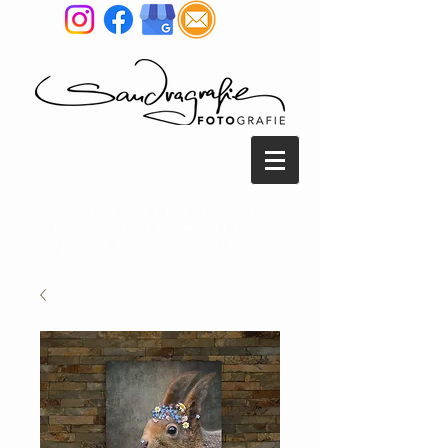
SANDRA REITENBACH
FOTOGRAFIE • TIER &
MENSCH FOTOGRAFIE NRW