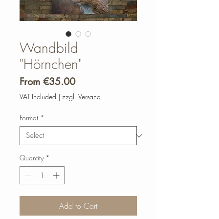
Wandbild
"Hörnchen"
Sale
From
€35.00
Price
VAT Included
|
zzgl. Versand
Format
*
Quantity
*
Add to Cart