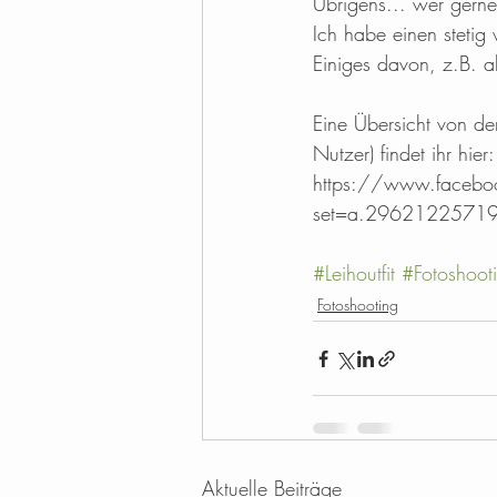
Übrigens... wer gerne 
Ich habe einen stetig
Einiges davon, z.B. al
Eine Übersicht von de
Nutzer) findet ihr hier:
https://www.facebo
set=a.2962122571
#Leihoutfit
#Fotoshoot
Fotoshooting
Aktuelle Beiträge