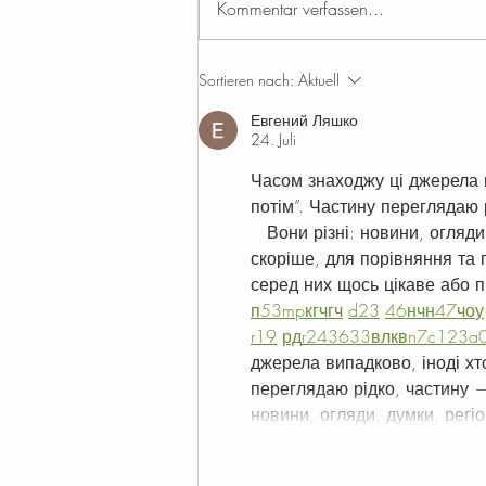
Kommentar verfassen...
“Ich hab noch nie vor einer Kamera
gestanden - ich kann das...
Sortieren nach:
Aktuell
Евгений Ляшко
24. Juli
Часом знаходжу ці джерела ви
потім”. Частину переглядаю
   Вони різні: новини, огляд
скоріше, для порівняння та 
серед них щось цікаве або п
п
53
mp
кг
чг
ч
d23
46
н
чн
47
чо
у
r19
рд
r24
36
33
вл
кв
n7
c123
a
джерела випадково, іноді хто
переглядаю рідко, частину —
новини, огляди, думки, регі