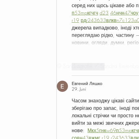
серед них щось цікаве або п
п
53
mp
кг
чг
ч
d23
46
н
чн
47
чо
у
r19
рд
r24
36
33
вл
кв
n7
c123
a
джерела випадково, іноді хто
переглядаю рідко, частину —
новини, огляди, думки, регі
© SANDRAGRAFIE / SANDR
© Sandragrafie / Sandra Reitenbac
Gefällt mir
Евгений Ляшко
29. Juni
Часом знаходжу цікаві сайти
зберігаю про запас, іноді по
локальні стрічки чи просто н
вийти за межі звичних джер
нове:  
М
к
х
5
г
нк
w69
п
53
mp
кг
ч
с
о
вн
43
вж
мг
r19
r24
36
33
вл
к