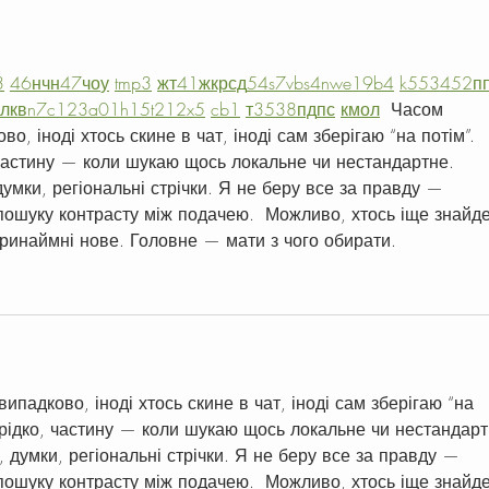
3
46
н
чн
47
чо
у
tmp3
жт
41
ж
кр
сд
54
s7
vb
s4
nw
e19
b4
k55
34
52
п
л
кв
n7
c123
a01
h15
t21
2x5
cb1
т
35
38
пд
пс
км
ол
  Часом 
о, іноді хтось скине в чат, іноді сам зберігаю “на потім”. 
частину — коли шукаю щось локальне чи нестандартне.    
думки, регіональні стрічки. Я не беру все за правду — 
пошуку контрасту між подачею.  Можливо, хтось іще знайде
ринаймні нове. Головне — мати з чого обирати. 
падково, іноді хтось скине в чат, іноді сам зберігаю “на 
 рідко, частину — коли шукаю щось локальне чи нестандарт
и, думки, регіональні стрічки. Я не беру все за правду — 
пошуку контрасту між подачею.  Можливо, хтось іще знайде