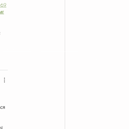
w69
мг
: 
•
IMPRESSUM
SEITENANFANG
Webmaster Login
ся 
ї 