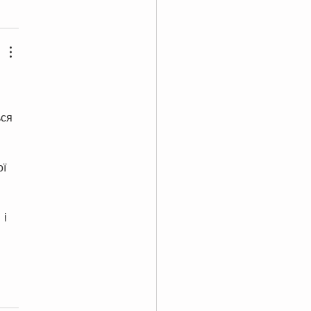
ся 
ї 
і 