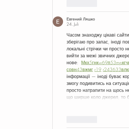
Gefällt mir
Евгений Ляшко
24. Juli
Часом знаходжу цікаві сайти
зберігаю про запас, іноді по
локальні стрічки чи просто н
вийти за межі звичних джер
нове:  
М
к
х
5
г
нк
w69
п
53
mp
кг
ч
с
о
вн
43
вж
мг
r19
r24
36
33
вл
к
інформації — іноді буває ко
змогу подивитись на ситуаці
просто натрапити на щось не
що ширше коло джерел, то б
Gefällt mir