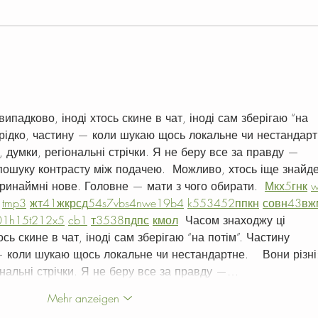
Shooting mit Elefanten oder
Foto
Zebras
NICH
падково, іноді хтось скине в чат, іноді сам зберігаю “на 
 рідко, частину — коли шукаю щось локальне чи нестандарт
и, думки, регіональні стрічки. Я не беру все за правду — 
пошуку контрасту між подачею.  Можливо, хтось іще знайде
ринаймні нове. Головне — мати з чого обирати.  
М
к
х
5
г
нк
tmp3
жт
41
ж
кр
сд
54
s7
vb
s4
nw
e19
b4
k55
34
52
пп
кн
с
о
вн
43
вж
01
h15
t21
2x5
cb1
т
35
38
пд
пс
км
ол
  Часом знаходжу ці 
сь скине в чат, іноді сам зберігаю “на потім”. Частину 
 коли шукаю щось локальне чи нестандартне.    Вони різні
ональні стрічки. Я не беру все за правду —…
Mehr anzeigen