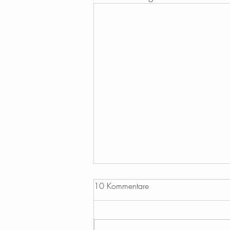
Fotoshooting: "ICH KANN DAS
10 Kommentare
NICHT!"
SO oft höre ich Sätze wie: “Ich bin
so schrecklich unfotogen...” oder