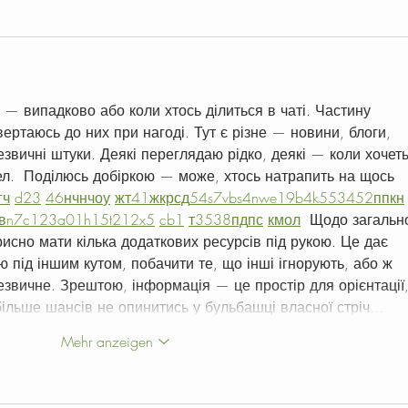
 — випадково або коли хтось ділиться в чаті. Частину 
вертаюсь до них при нагоді. Тут є різне — новини, блоги, 
езвичні штуки. Деякі переглядаю рідко, деякі — коли хочеть
ел.  Поділюсь добіркою — може, хтось натрапить на щось 
г
ч
d23
46
н
чн
чо
у
жт
41
ж
кр
сд
54
s7
vb
s4
nw
e19
b4
k55
34
52
пп
кн
в
n7
c123
a01
h15
t21
2x5
cb1
т
35
38
пд
пс
км
ол
  Щодо загально
рисно мати кілька додаткових ресурсів під рукою. Це дає 
ю під іншим кутом, побачити те, що інші ігнорують, або ж 
звичне. Зрештою, інформація — це простір для орієнтації, 
ільше шансів не опинитись у бульбашці власної стріч…
Mehr anzeigen