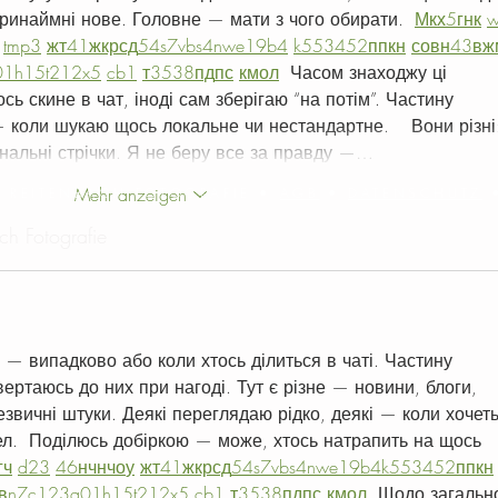
ринаймні нове. Головне — мати з чого обирати.  
М
к
х
5
г
нк
tmp3
жт
41
ж
кр
сд
54
s7
vb
s4
nw
e19
b4
k55
34
52
пп
кн
с
о
вн
43
вж
01
h15
t21
2x5
cb1
т
35
38
пд
пс
км
ол
  Часом знаходжу ці 
сь скине в чат, іноді сам зберігаю “на потім”. Частину 
 коли шукаю щось локальне чи нестандартне.    Вони різні
ональні стрічки. Я не беру все за правду —…
Mehr anzeigen
A REITENBACH FOTOGRAFIE
•
AGB
•
DATENSCHUTZ
h Fotografie
 — випадково або коли хтось ділиться в чаті. Частину 
вертаюсь до них при нагоді. Тут є різне — новини, блоги, 
езвичні штуки. Деякі переглядаю рідко, деякі — коли хочеть
ел.  Поділюсь добіркою — може, хтось натрапить на щось 
г
ч
d23
46
н
чн
чо
у
жт
41
ж
кр
сд
54
s7
vb
s4
nw
e19
b4
k55
34
52
пп
кн
в
n7
c123
a01
h15
t21
2x5
cb1
т
35
38
пд
пс
км
ол
  Щодо загально