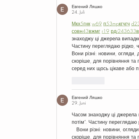
Евгений Ляшко
24. Juli
М
к
х
5
г
нк
w69
п
53
mp
кг
чг
ч
d2
с
о
вн
43
вж
мг
r19
рд
r24
36
33
в
знаходжу ці джерела випадков
Частину переглядаю рідко, 
Вони різні: новини, огляди, 
скоріше, для порівняння та 
серед них щось цікаве або п
Gefällt mir
Евгений Ляшко
29. Juni
Часом знаходжу ці джерела ви
потім”. Частину переглядаю
   Вони різні: новини, огляд
скоріше, для порівняння та 