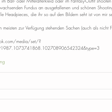
im Ball- oder Mittelalterkleid oder im Fantasy-Outfit shooten
 wachsenden Fundus an ausgefallenen und schönen Shooting-
le Headpieces, die ihr so auf den Bildern seht ist von mir 
n meisten zur Verfügung stehenden Sachen (auch als nicht 
 
ok.com/media/set/?
91987.1073741868.102708906542324&type=3 
ing