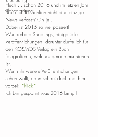
Fotoshooting
Huch.... schon 2016 und im letzten Jahr 
Bildbearbeitung
habe ich tatsächlich nicht eine einzige 
News verfasst? Oh je... 
Dabei ist 2015 so viel passiert! 
Wunderbare Shootings, einige tolle 
Veröffentlichungen, darunter durfte ich für 
den KOSMOS Verlag ein Buch 
fotografieren, welches gerade erschienen 
ist. 
Wenn ihr weitere Veröffentlichungen 
sehen wollt, dann schaut doch mal hier 
vorbei: 
*klick*
Ich bin gespannt was 2016 bringt! 