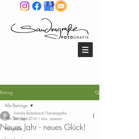
SANDRA REITENBACH
FOTOGRAFIE • TIER &
MENSCH FOTOGRAFIE NRW
Beitrag
Alle Beiträge
Sandra Reitenbach/Sandragrafie
Alle Beiträge
20. Jan. 2016
1 Min. Lesezeit
Neues Jahr - neues Glück!
Fotografie