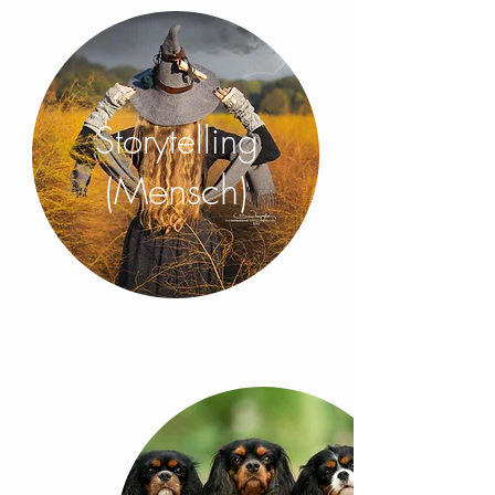
Storytelling
(
M
ensch)