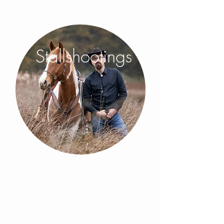
Stallshootings
DarkArt