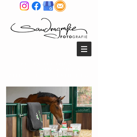
SANDRA REITENBACH
FOTOGRAFIE • TIER &
MENSCH FOTOGRAFIE NRW