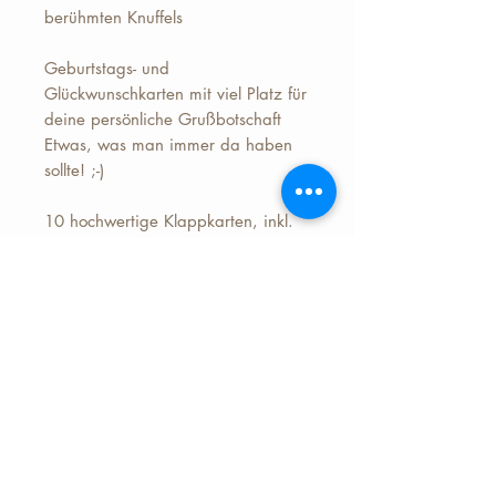
berühmten Knuffels
Geburtstags- und
Glückwunschkarten mit viel Platz für
deine persönliche Grußbotschaft
Etwas, was man immer da haben
sollte! ;-)
10 hochwertige Klappkarten, inkl.
Umschläge.
je 105 x 148 mm |
340g Papiergewicht
Preis: 18,50 Euro (nur 1,85 Euro je
Karte)+ 2,50 Euro Versand
(Deutschland)
(Versand erfolgt erst nach
Bezahlung.)