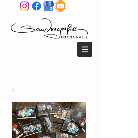
SANDRA REITENBACH
FOTOGRAFIE • TIER &
MENSCH FOTOGRAFIE NRW