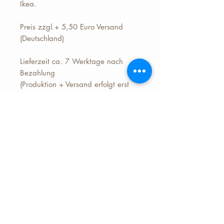
Ikea.
Preis zzgl.+ 5,50 Euro Versand
(Deutschland)
Lieferzeit ca. 7 Werktage nach
Bezahlung
(Produktion + Versand erfolgt erst
nach Bezahlung)
"Sleipnir (deutsch Schleifner; etwa
„der Dahingleitende“, Schreibweise
alternativ auch Sleipner) bezeichnet
in der nordischen Mythologie das
achtbeinige Pferd des Gottes Odin.
Seinen Namen bekam es, da es zu
Lande und zu Wasser sowie in der
Luft gleichermaßen „dahingleitet“.
In den eddischen Quellen wird
Sleipnir als Kind des Gottes und