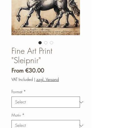
Fine Art Print
"Sleipnir"
Sale
From
€30.00
Price
VAT Included
|
zzgl. Versand
Format
*
Motiv
*