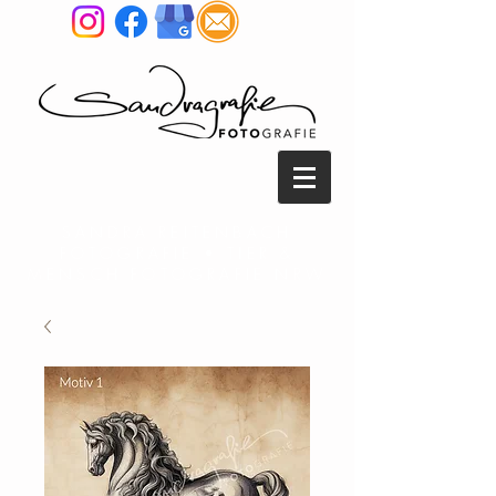
SANDRA REITENBACH
FOTOGRAFIE • TIER &
MENSCH FOTOGRAFIE NRW