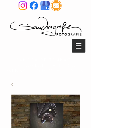
SANDRA REITENBACH
FOTOGRAFIE • TIER &
MENSCH FOTOGRAFIE NRW