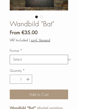
Wandbild "Bat"
Sale
From
€35.00
Price
VAT Included
|
zzgl. Versand
Format
*
Quantity
*
Add to Cart
Wandbild "Bat"
(digital painting