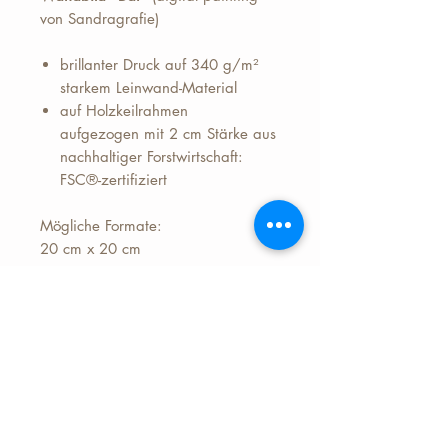
von Sandragrafie)
brillanter Druck auf 340 g/m²
starkem Leinwand-Material
auf Holzkeilrahmen
aufgezogen mit 2 cm Stärke aus
nachhaltiger Forstwirtschaft:
FSC®-zertifiziert
Mögliche Formate:
20 cm x 20 cm
30 cm x 30 cm
40 cm x 40 cm
50 cm x 50 cm
Preis zzgl.+ 6,99 Euro Versand
(Deutschland)
Lieferzeit ca. 7 Werktage nach