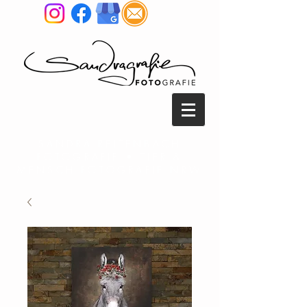
SANDRA REITENBACH
FOTOGRAFIE • TIER &
MENSCH FOTOGRAFIE NRW