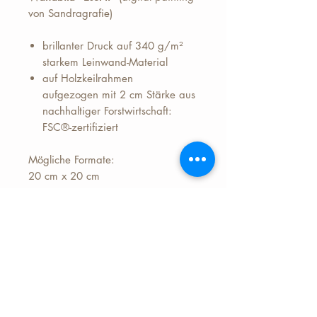
von Sandragrafie)
brillanter Druck auf 340 g/m²
starkem Leinwand-Material
auf Holzkeilrahmen
aufgezogen mit 2 cm Stärke aus
nachhaltiger Forstwirtschaft:
FSC®-zertifiziert
Mögliche Formate:
20 cm x 20 cm
30 cm x 30 cm
40 cm x 40 cm
50 cm x 50 cm
Preis zzgl.+ 6,99 Euro Versand
(Deutschland)
Lieferzeit ca. 7 Werktage nach