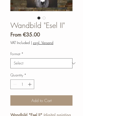
Wandbild "Esel II"
Sale
From
€35.00
Price
VAT Included
|
zzgl. Versand
Format
*
Quantity
*
Add to Cart
Wandbild "Esel II"
(digital painting