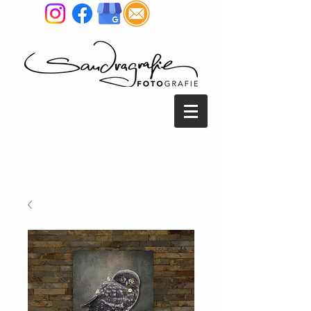
SANDRA REITENBACH
FOTOGRAFIE • TIER &
MENSCH FOTOGRAFIE NRW