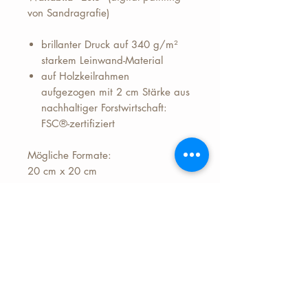
von Sandragrafie)
brillanter Druck auf 340 g/m²
starkem Leinwand-Material
auf Holzkeilrahmen
aufgezogen mit 2 cm Stärke aus
nachhaltiger Forstwirtschaft:
FSC®-zertifiziert
Mögliche Formate:
20 cm x 20 cm
30 cm x 30 cm
40 cm x 40 cm
50 cm x 50 cm
Preis zzgl.+ 6,99 Euro Versand
(Deutschland)
Lieferzeit ca. 7 Werktage nach