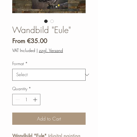
Wandbild "Eule"
Sale
From
€35.00
Price
VAT Included
|
zzgl. Versand
Format
*
Quantity
*
Add to Cart
Wandbild "Eule"
(digital painting