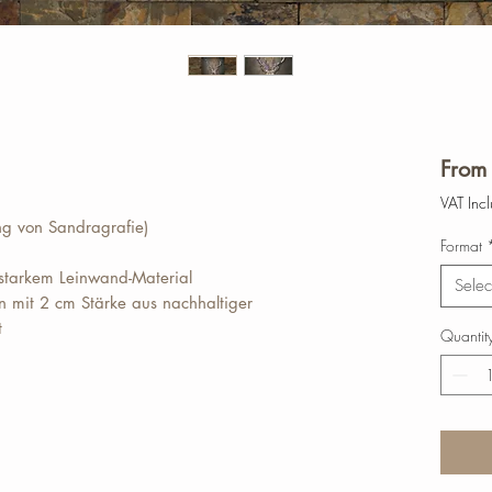
Fro
VAT Inc
ing von Sandragrafie)
Format
 starkem Leinwand-Material
Selec
 mit 2 cm Stärke aus nachhaltiger
t
Quantit