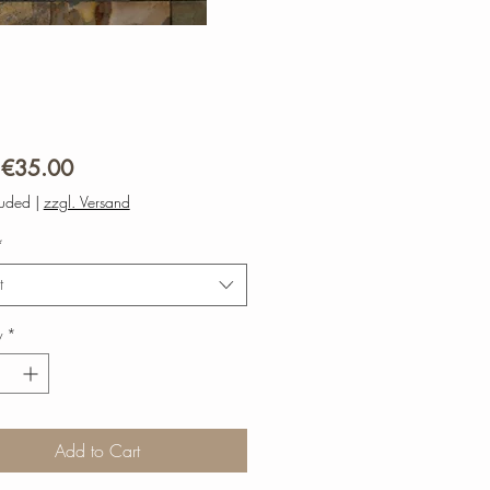
Sale
m
€35.00
Price
luded
|
zzgl. Versand
*
t
y
*
Add to Cart