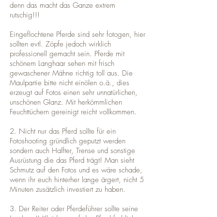
denn das macht das Ganze extrem
rutschig!!!
Eingeflochtene Pferde sind sehr fotogen, hier
sollten evtl. Zöpfe jedoch wirklich
professionell gemacht sein. Pferde mit
schönem Langhaar sehen mit frisch
gewaschener Mähne richtig toll aus. Die
Maulpartie bitte nicht einölen o.ä., dies
erzeugt auf Fotos einen sehr unnatürlichen,
unschönen Glanz. Mit herkömmlichen
Feuchttüchern gereinigt reicht vollkommen.
2. Nicht nur das Pferd sollte für ein
Fotoshooting gründlich geputzt werden
sondern auch Halfter, Trense und sonstige
Ausrüstung die das Pferd trägt! Man sieht
Schmutz auf den Fotos und es wäre schade,
wenn ihr euch hinterher lange ärgert, nicht 5
Minuten zusätzlich investiert zu haben.
3. Der Reiter oder Pferdeführer sollte seine