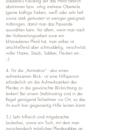
(saubere!) Kleidung auf das Pferd farblich
abstimmen bzw. ruhig mehrere Oberteile
(gerne kräftige Farben, weiß oder sehr hell
sowie stark gemustert ist weniger geeignet)
mitbringen, damit man das Passende
auswählen kann. Vor allem, wenn man nach
der Vorbereitungsarbeit zwar ein
blitzsauberes Pferd hat, man selber ist
anschließend aber schmuddelig, verschwitzt,
voller Haare, Staub, Sabber, Flecken etc…
;-)
4. Für die „Animation“ - also einen
aufmerksamen Blick - ist eine Hilfsperson
erforderlich um die Aufmerksamkeit des
Pferdes in die gewünschte Blickrichtung zu
lenken! Bei einem Stallshooting sind in der
Regel genügend Teilnehmer vor Ort, so das
ihr euch hier gegenseitig Hilfe leisten könnt.
5.) Sehr hilfreich sind mitgebrachte
Leckerlies, sowie ein Tuch, mit dem man
zwischendurch möglichen Pferdesabber an