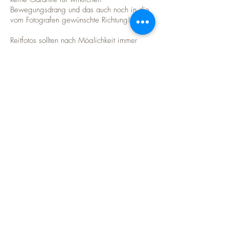
Bewegungsdrang und das auch noch in die
vom Fotografen gewünschte Richtung!
Reitfotos sollten nach Möglichkeit immer
draußen und nicht in der Halle gemacht
werden. Im Notfall sind Aufnahmen (unter
Umständen mit Blitzlicht) in der Halle zwar
möglich, Fotos im Freien wirken aber immer
schöner. Falls Hallenfotos wirklich notwendig
sind, sollte mir dies unbedingt vorher
mitgeteilt werden.
Es gibt zahlreiche Möglichkeiten von
Reitfotos im Gelände. Tolle Fotos lassen sich
z.B. auf Stoppelfeldern, vor blühenden
Rapsfeldern oder Bäumen machen. Eine
Einwilligung zur Nutzung von Weiden und
Feldern für die Fotoaufnahmen ist im Vorfeld
bei dem Grundstücks Eigentümer bzw.
Pächter einzuholen!
WICHTIG!
Die Sicherheit des Pferdes und der