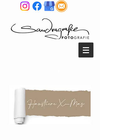
SANDRA REITENBACH
FOTOGRAFIE • TIER &
MENSCH FOTOGRAFIE NRW