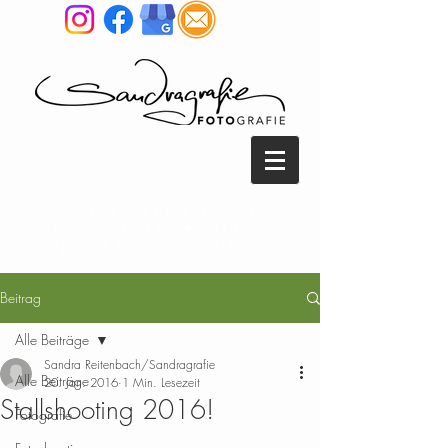
SANDRA REITENBACH
FOTOGRAFIE • TIER &
MENSCH FOTOGRAFIE NRW
Beitrag
Alle Beiträge
Sandra Reitenbach/Sandragrafie
Alle Beiträge
20. Jan. 2016
1 Min. Lesezeit
Stallshooting 2016!
Fotografie