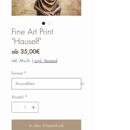
Fine Art Print
"Hauself"
Sale-
ab
35,00€
Preis
inkl. MwSt.
|
zzgl. Versand
Format
*
Anzahl
*
In den Warenkorb