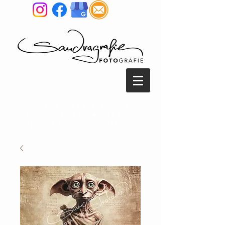
SANDRA REITENBACH
FOTOGRAFIE • TIER &
MENSCH FOTOGRAFIE NRW