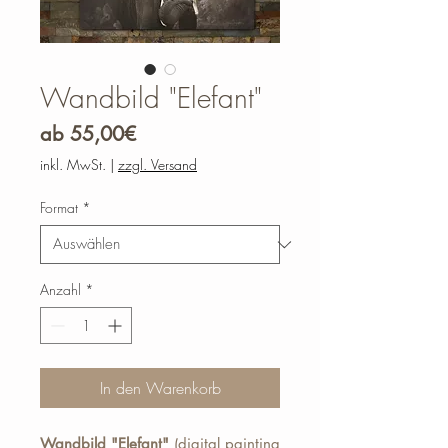
Wandbild "Elefant"
Sale-
ab
55,00€
Preis
inkl. MwSt.
|
zzgl. Versand
Format
*
Anzahl
*
In den Warenkorb
Wandbild "Elefant"
(digital painting