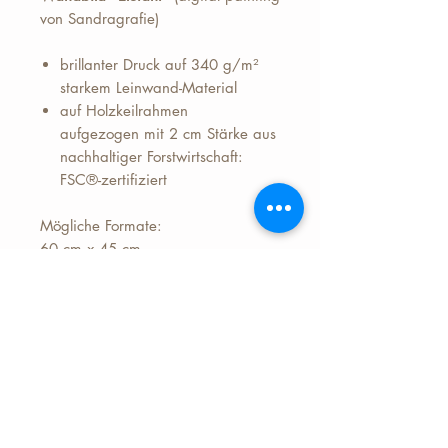
von Sandragrafie)
brillanter Druck auf 340 g/m²
starkem Leinwand-Material
auf Holzkeilrahmen
aufgezogen mit 2 cm Stärke aus
nachhaltiger Forstwirtschaft:
FSC®-zertifiziert
Mögliche Formate:
60 cm x 45 cm
80 cm x 60 cm
100 cm x 75 cm
Preis zzgl.+ 6,99 Euro Versand
(Deutschland)
Lieferzeit ca. 7 Werktage nach
Bezahlung