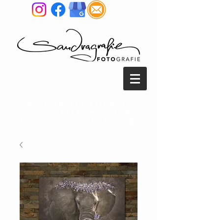
SANDRA REITENBACH
FOTOGRAFIE • TIER &
MENSCH FOTOGRAFIE NRW