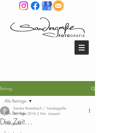
SANDRA REITENBACH
FOTOGRAFIE • TIER &
MENSCH FOTOGRAFIE NRW
Beitrag
Alle Beiträge
Sandra Reitenbach / Sandragrafie
Alle Beiträge
26. Feb. 2016
2 Min. Lesezeit
Die Zeit…
Fotografie