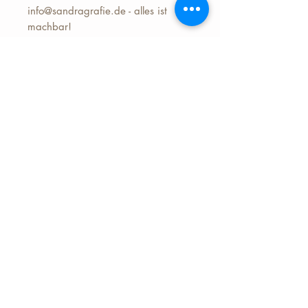
info@sandragrafie.de - alles ist
machbar!
NUR GÜLTIG IM RAUM NRW!
(inkl. Fahrtkosten im Umkreis von 15
km um Mönchengladbach - evtl.
müssen Fahrtkosten im weiteren
Umkreis noch gezahlt werden. )
In verschiedenen Höhen für
verschiedene Shootings wählbar!
Preise & Möglichkeiten
hier:
https://www.sandragrafie.de
/preise
Versand erfolgt erst nach
Bezahlung.