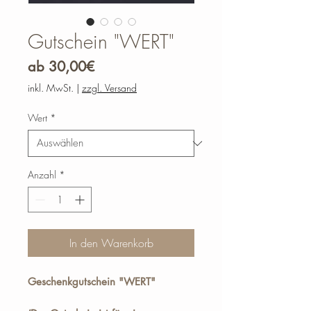
Gutschein "WERT"
Sale-
ab
30,00€
Preis
inkl. MwSt.
|
zzgl. Versand
Wert
*
Anzahl
*
In den Warenkorb
Geschenkgutschein "WERT"