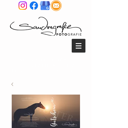
SANDRA REITENBACH
FOTOGRAFIE • TIER &
MENSCH FOTOGRAFIE NRW