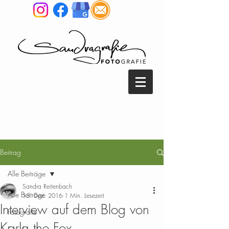
SANDRA REITENBACH
FOTOGRAFIE • TIER &
MENSCH FOTOGRAFIE NRW
Beitrag
Alle Beiträge
Sandra Reitenbach
Alle Beiträge
13. Dez. 2016
1 Min. Lesezeit
Interview auf dem Blog von
Fotografie
Karla the Fox