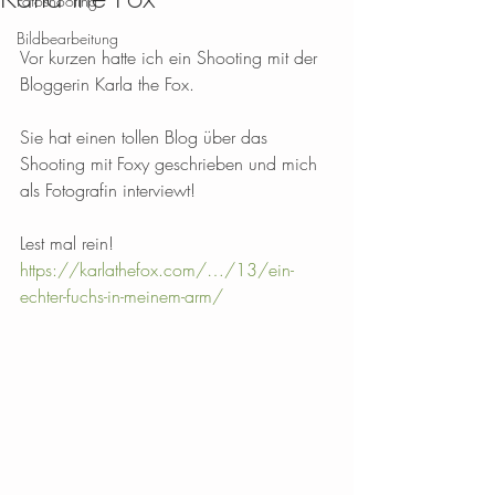
Fotoshooting
Bildbearbeitung
Vor kurzen hatte ich ein Shooting mit der 
Bloggerin Karla the Fox.
Sie hat einen tollen Blog über das 
Shooting mit Foxy geschrieben und mich 
als Fotografin interviewt!
Lest mal rein!
https://karlathefox.com/…/13/ein-
echter-fuchs-in-meinem-arm/