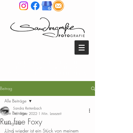
SANDRA REITENBACH
FOTOGRAFIE • TIER &
MENSCH FOTOGRAFIE NRW
Beitrag
Alle Beiträge
Sandra Reitenbach
Alle Beiträge
16. März 2022
1 Min. Lesezeit
Run free Foxy
Fotografie
Und wieder ist ein Stück von meinem 